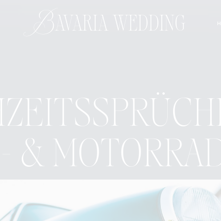
Bavaria wedding
H
ZEITSSPRÜCH
- & MOTORRA