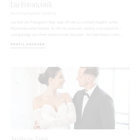
Lia Fotoricordi
Hochzeitsfotografin Nürnberg
Lia hält als Fotografin fest, was oft viel zu schnell vergeht: echte
Momente voller Gefühl. Ihr Stil ist reduziert, zeitlos und natürlich –
und geprägt von ihren italienischen Wurzeln. Sie liebt klare Linien,
das Spiel von Licht und Schatten und die Leichtigkeit der
PROFIL ANSEHEN
Hochzeitsfeste.
Andreas Vogt