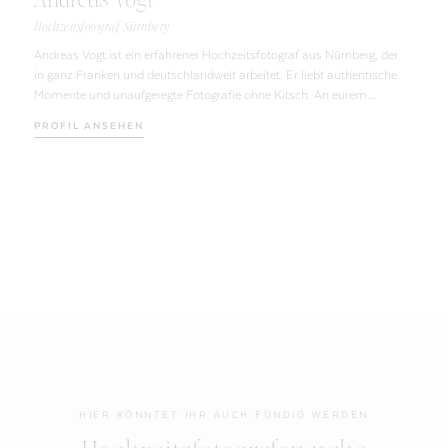
Hochzeitsfotograf Nürnberg
Andreas Vogt ist ein erfahrener Hochzeitsfotograf aus Nürnberg, der
in ganz Franken und deutschlandweit arbeitet. Er liebt authentische
Momente und unaufgeregte Fotografie ohne Kitsch. An eurem
Hochzeitstag könnt ihr euch mit Andreas an eurer Seite entspannen
PROFIL ANSEHEN
– der Fotograf hat nur einen Wunsch: „Seid ganz ihr selbst!“
HIER KÖNNTET IHR AUCH FÜNDIG WERDEN