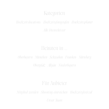
Kategorien
Hochzeitslocations
Hochzeitsfotografen
Hochzeitsplaner
Alle Dienstleister
Heiraten in ...
Oberbayern
München
Schwaben
Franken
Nürnberg
Oberpfalz
Allgäu
Niederbayern
Für Anbieter
Mitglied werden
Shooting einreichen
Hochzeitsfestival
Unser Team