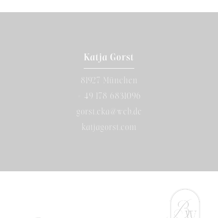
Katja Gorst
81927 München
+ 49 178 6831096
gorst.eka@web.de
katjagorst.com