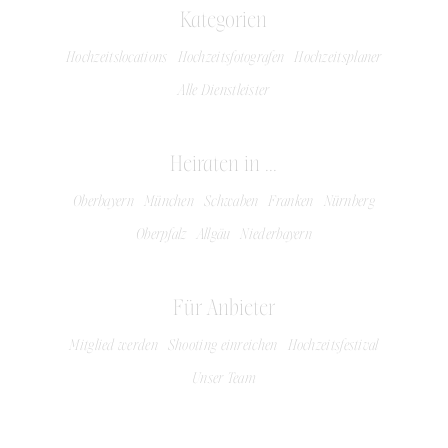
Kategorien
Hochzeitslocations
Hochzeitsfotografen
Hochzeitsplaner
Alle Dienstleister
Heiraten in ...
Oberbayern
München
Schwaben
Franken
Nürnberg
Oberpfalz
Allgäu
Niederbayern
Für Anbieter
Mitglied werden
Shooting einreichen
Hochzeitsfestival
Unser Team