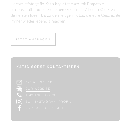
Hochzeitsfotografin Katja begleitet euch mit Empathie,
Leidenschaft und einem feinen Gespür für Atmosphäre – von
den ersten Ideen bis zu den fertigen Fotos, die eure Geschichte
immer wieder lebendig machen.
JETZT ANFRAGEN
KATJA GORST KONTAKTIEREN
E-MAIL SENDEN
ZUR WEBSITE
+ 49 178 6831096
ZUM INSTAGRAM-PROFIL
ZUR FACEBOOK-SEITE