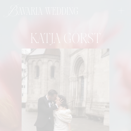
+
Bavaria wedding
KATJA GORST