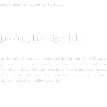
 nennenswerten Hochzeitsjubiläen. Here we go!
ubiläen gibt es eigentlich?
ächlich gefeiert? Und welche sind eher kleine Reminder für die Eheleute, 
al, ob ihr zu einer Feier zum Hochzeitsjubiläum eingeladen seid oder berei
Begrifflichkeit zum entsprechenden Hochzeitstag lautet. Denn aus den unter
ochzeit oder Perlenhochzeit – lassen sich oftmals auch schon passende
ersichtlich nach Jahren der Ehe aufgereiht: