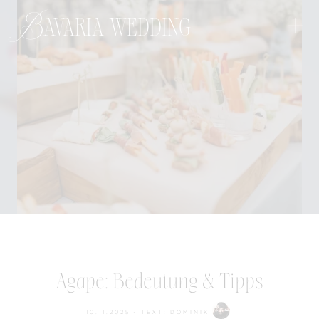
+
Bavaria wedding
Agape: Bedeutung & Tipps
10.11.2025
• TEXT:
DOMINIK