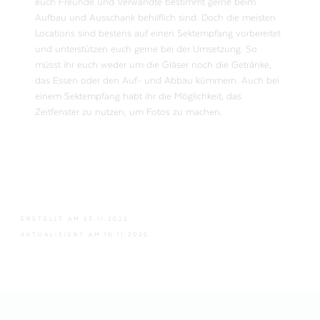
euch Freunde und Verwandte bestimmt gerne beim
Aufbau und Ausschank behilflich sind. Doch die meisten
Locations sind bestens auf einen Sektempfang vorbereitet
und unterstützen euch gerne bei der Umsetzung. So
müsst ihr euch weder um die Gläser noch die Getränke,
das Essen oder den Auf- und Abbau kümmern. Auch bei
einem Sektempfang habt ihr die Möglichkeit, das
Zeitfenster zu nutzen, um Fotos zu machen.
ERSTELLT AM
23.11.2022
AKTUALISIERT AM
10.11.2025