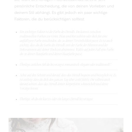
persönliche Entscheidung, die von deinen Vorlieben und
deinem Stil abhängt. Es gibt jedoch ein paar wichtige
Faktoren, die du berücksichtigen solltest:
Ein wichtiger Faktor ist die Farbe des Dirndls. Du kannst zwischen
traditionellen Farben wie Grün, Blau und Rot wählen oder dich für eine
auffälligere Farbe entscheiden, die zu deiner Persönlichkeit passt. Es ist auch
wichtig, dass du die Farbe des Dirndls mit der Farbe der Blumen und der
Dekorationen auf deiner Hochzeit abstimmst. Wähle auf jeden Fall eine Farbe,
die zu deiner Hautfarbe und deiner Haarfarbe passt.
Überlege, welchen Stil du bevorzugst: romantisch, elegant oder traditionell?
Achte auf den Schnitt und darauf, dass das Dirndl bequem und beweglich ist. Es
ist wichtig, dass du dich den ganzen Tag über wohl fühlst. Du solltest auch
darauf achten, dass das Dirndl deiner Körperform schmeichelt und deine
Vorzüge betont.
Überlege, ob du ein kurzes oder ein langes Dirndl bevorzugst.