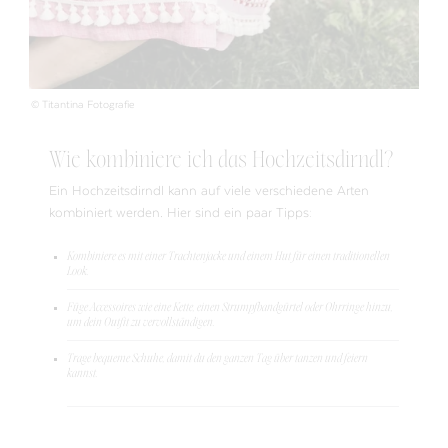
© Titantina Fotografie
Wie kombiniere ich das Hochzeitsdirndl?
Ein Hochzeitsdirndl kann auf viele verschiedene Arten
kombiniert werden. Hier sind ein paar Tipps:
Kombiniere es mit einer Trachtenjacke und einem Hut für einen traditionellen
Look.
Füge Accessoires wie eine Kette, einen Strumpfbandgürtel oder Ohrringe hinzu,
um dein Outfit zu vervollständigen.
Trage bequeme Schuhe, damit du den ganzen Tag über tanzen und feiern
kannst.