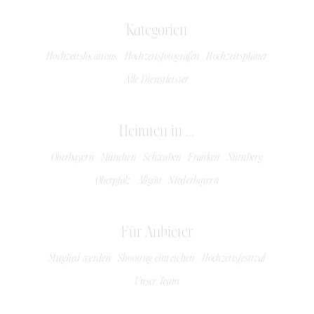
Kategorien
Hochzeitslocations
Hochzeitsfotografen
Hochzeitsplaner
Alle Dienstleister
Heiraten in ...
Oberbayern
München
Schwaben
Franken
Nürnberg
Oberpfalz
Allgäu
Niederbayern
Für Anbieter
Mitglied werden
Shooting einreichen
Hochzeitsfestival
Unser Team