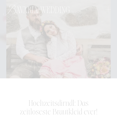
+
Bavaria wedding
Hochzeitsdirndl: Das
zeitloseste Brautkleid ever!