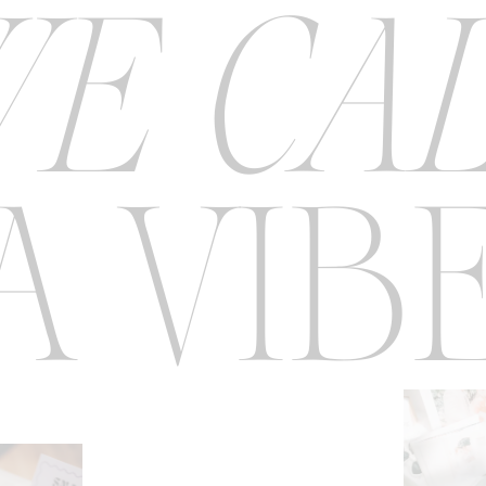
E CA
A VIB