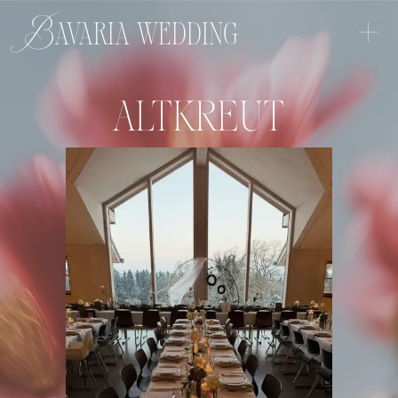
+
Bavaria wedding
ALTKREUT