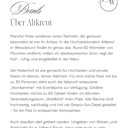
Details
Über Altkreut
Manche Feste verdienen einen Rahmen, der genauso
besonders ist wie ihr Anlass. In der Hochzeitslocation Altkreut
in Wessobrunn findet ihr genau das. Rund 60 Kilometer von
München entfernt, mitten im oberbayerischen Grün, liegt der
Hof – ruhig und eingebettet in der Natur.
Der Festenhof ist wie gemacht für Hochzeiten und private
Feiern im kleinen, feinen Rahmen. Für eine intime Feier mit bis
zu 30 Personen steht euch die liebevoll restaurierte
„Kornkammer“ mit Eventküche zur Verfügung. Größere
Hochzeiten mit bis zu 60 Gästen finden im stilvollen
Veranstaltungsraum „Waldblick“ ihren Platz. Alle Räume sind
hochwertig, nachhaltig und mit viel Gespür fürs Detail gestaltet
– für ein Fest in entspannter Atmosphäre.
Auch draußen darf gefeiert werden. Umgeben von Wiesen und
Wald habt ihr in Altkreut Raum, ganz unter euch zu sein.