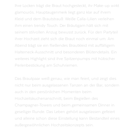
Ihre Locken trägt die Braut hochgesteckt, ihr Make-up wirkt
glamourös. Hauptaugenmerk liegt ganz klar auf ihrem
Kleid und dem Brautstrauß: Weiße Calla-Lilien verleihen
ihm einen trendy Touch. Der Bräutigam hält sich mit
seinem stilvollen Anzug bewusst zurück. Für den Partyteil
ihrer Hochzeit zieht sich die Braut noch einmal um: Am
Abend trägt sie ein fließendes Brautkleid mit auffälligem
Halterneck-Ausschnitt und besonderen Blütendetails. Ein
weiteres Highlight sind ihre Spitzenpumps mit hübscher
Perlenbestickung am Schuhriemen.
Das Brautpaar weiß genau, wie man feiert, und zeigt dies
nicht nur beim ausgelassenen Tanzen an der Bar, sondern
auch in den persönlichen Momenten beim
Hochzeitskuchenanschnitt, beim Begießen des
Champagner-Towers und beim gemeinsamen Dinner in
geselliger Runde. Das Leben gehört ausgelassen gefeiert
und alleine schon diese Einstellung kann Bestandteil eines
außergewöhnlichen Hochzeitskonzepts sein.