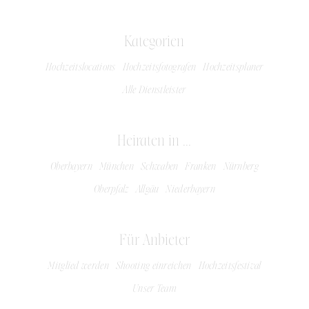
Kategorien
Hochzeitslocations
Hochzeitsfotografen
Hochzeitsplaner
Alle Dienstleister
Heiraten in ...
Oberbayern
München
Schwaben
Franken
Nürnberg
Oberpfalz
Allgäu
Niederbayern
Für Anbieter
Mitglied werden
Shooting einreichen
Hochzeitsfestival
Unser Team