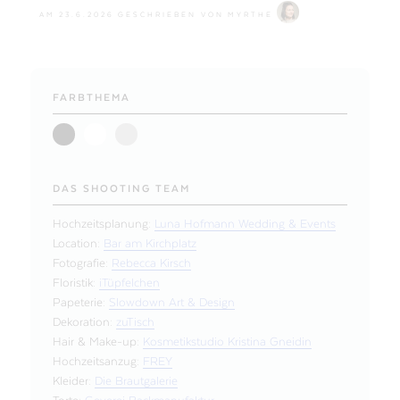
AM
23.6.2026
GESCHRIEBEN VON
MYRTHE
FARBTHEMA
DAS SHOOTING TEAM
Hochzeitsplanung:
Luna Hofmann Wedding & Events
Location:
Bar am Kirchplatz
Fotografie:
Rebecca Kirsch
Floristik:
iTüpfelchen
Papeterie:
Slowdown Art & Design
Dekoration:
zuTisch
Hair & Make-up:
Kosmetikstudio Kristina Gneidin
Hochzeitsanzug:
FREY
Kleider:
Die Brautgalerie