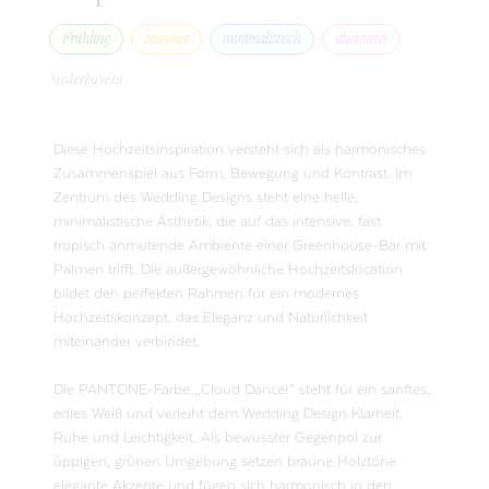
Frühling
Sommer
minimalistisch
alternativ
Niederbayern
Diese Hochzeitsinspiration versteht sich als harmonisches
Zusammenspiel aus Form, Bewegung und Kontrast. Im
Zentrum des Wedding Designs steht eine helle,
minimalistische Ästhetik, die auf das intensive, fast
tropisch anmutende Ambiente einer Greenhouse-Bar mit
Palmen trifft. Die außergewöhnliche Hochzeitslocation
bildet den perfekten Rahmen für ein modernes
Hochzeitskonzept, das Eleganz und Natürlichkeit
miteinander verbindet.
Die PANTONE-Farbe „Cloud Dancer“ steht für ein sanftes,
edles Weiß und verleiht dem Wedding Design Klarheit,
Ruhe und Leichtigkeit. Als bewusster Gegenpol zur
üppigen, grünen Umgebung setzen braune Holztöne
elegante Akzente und fügen sich harmonisch in den