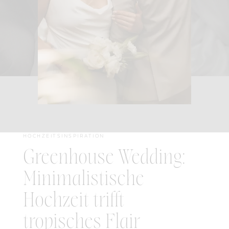
HOCHZEITSINSPIRATION
Greenhouse Wedding:
Minimalistische
Hochzeit trifft
tropisches Flair