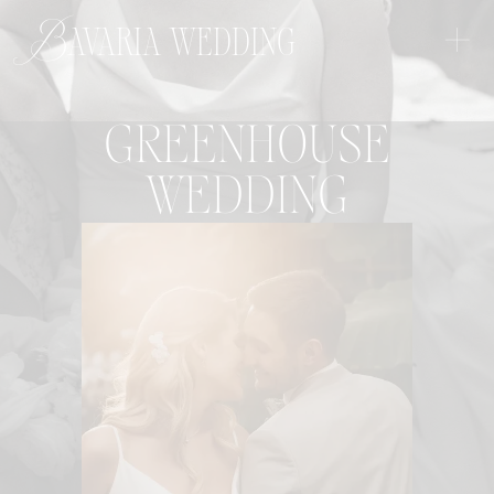
+
Bavaria wedding
GREENHOUSE
WEDDING