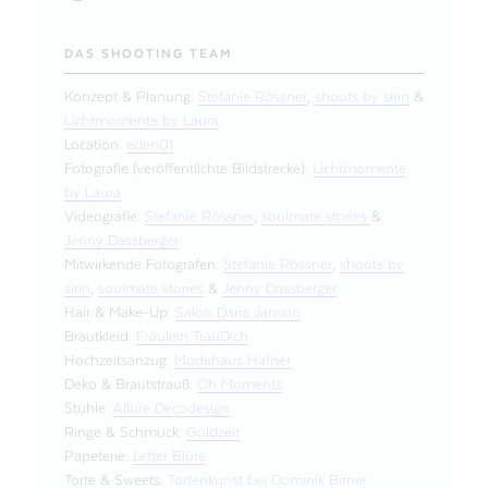
DAS SHOOTING TEAM
Konzept & Planung:
Stefanie Rössner
,
shoots by sirin
&
Lichtmomente by Laura
Location:
eden01
Fotografie (veröffentlichte Bildstrecke):
Lichtmomente
by Laura
Videografie:
Stefanie Rössner
,
soulmate stories
&
Jenny Dassberger
Mitwirkende Fotografen:
Stefanie Rössner
,
shoots by
sirin
,
soulmate stories
&
Jenny Dassberger
Hair & Make-Up:
Salon Daria Janson
Brautkleid:
Fräulein TrauDich
Hochzeitsanzug:
Modehaus Hafner
Deko & Brautstrauß:
Oh Moments
Stühle:
Allure Decodesign
Ringe & Schmuck:
Goldzeit
Papeterie:
Letter Blüte
Torte & Sweets:
Tortenkunst bei Dominik Birner