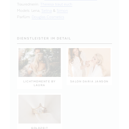
Traurednerin:
Theresa traut euch
Models: Lena,
Selina
&
Simon
Parfüm:
Douglas Cosmetics
DIENSTLEISTER IM DETAIL
LICHTMOMENTE BY
SALON DARIA JANSON
LAURA
GOLDZEIT