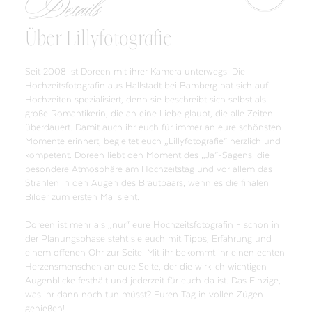
Details
Über Lillyfotografie
Seit 2008 ist Doreen mit ihrer Kamera unterwegs. Die
Hochzeitsfotografin aus Hallstadt bei Bamberg hat sich auf
Hochzeiten spezialisiert, denn sie beschreibt sich selbst als
große Romantikerin, die an eine Liebe glaubt, die alle Zeiten
überdauert. Damit auch ihr euch für immer an eure schönsten
Momente erinnert, begleitet euch „Lillyfotografie“ herzlich und
kompetent. Doreen liebt den Moment des „Ja“-Sagens, die
besondere Atmosphäre am Hochzeitstag und vor allem das
Strahlen in den Augen des Brautpaars, wenn es die finalen
Bilder zum ersten Mal sieht.
Doreen ist mehr als „nur“ eure Hochzeitsfotografin – schon in
der Planungsphase steht sie euch mit Tipps, Erfahrung und
einem offenen Ohr zur Seite. Mit ihr bekommt ihr einen echten
Herzensmenschen an eure Seite, der die wirklich wichtigen
Augenblicke festhält und jederzeit für euch da ist. Das Einzige,
was ihr dann noch tun müsst? Euren Tag in vollen Zügen
genießen!