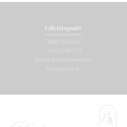
Lillyfotografie
96103 Hallstadt
+49 152 23182753
doreen.duling@gmail.com
lillyfotografie.de