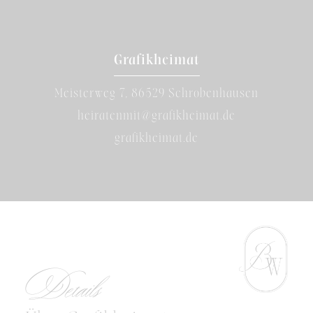
Grafikheimat
Meisterweg 7, 86529 Schrobenhausen
heiratenmit@grafikheimat.de
grafikheimat.de
Details