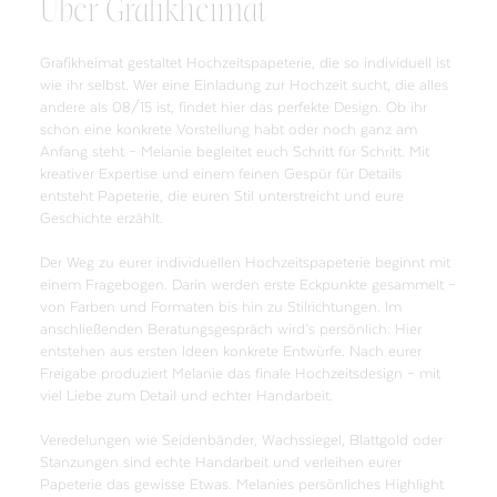
Über Grafikheimat
Grafikheimat gestaltet Hochzeitspapeterie, die so individuell ist
wie ihr selbst. Wer eine Einladung zur Hochzeit sucht, die alles
andere als 08/15 ist, findet hier das perfekte Design. Ob ihr
schon eine konkrete Vorstellung habt oder noch ganz am
Anfang steht – Melanie begleitet euch Schritt für Schritt. Mit
kreativer Expertise und einem feinen Gespür für Details
entsteht Papeterie, die euren Stil unterstreicht und eure
Geschichte erzählt.
Der Weg zu eurer individuellen Hochzeitspapeterie beginnt mit
einem Fragebogen. Darin werden erste Eckpunkte gesammelt –
von Farben und Formaten bis hin zu Stilrichtungen. Im
anschließenden Beratungsgespräch wird’s persönlich: Hier
entstehen aus ersten Ideen konkrete Entwürfe. Nach eurer
Freigabe produziert Melanie das finale Hochzeitsdesign – mit
viel Liebe zum Detail und echter Handarbeit.
Veredelungen wie Seidenbänder, Wachssiegel, Blattgold oder
Stanzungen sind echte Handarbeit und verleihen eurer
Papeterie das gewisse Etwas. Melanies persönliches Highlight