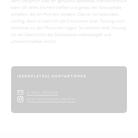
dem Saxophon oder ein gefühlvoll gespieltes Klarinettenstück
kann oft direkt ins Herz treffen und genau die Atmosphäre
schaffen, die ein Moment verdient. Das ist mir besonders
wichtig, denn so kann ich die Emotionen einer Trauung noch
intensiver zu den Menschen tragen. So entsteht eine Trauung,
die die Geschichte des Brautpaares widerspiegelt und
unverwechselbar macht.
IDEENPLATZAL KONTAKTIEREN
E-MAIL SENDEN
ZUM INSTAGRAM-PROFIL