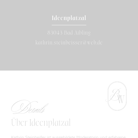
Ideenplatzal
83043 Bad Aibling
kathrin.steinbeisser@web.de
Details
Über Ideenplatzal
Kathrin Steinbeißer ist ausgebildete Moderatorin und erfahrene