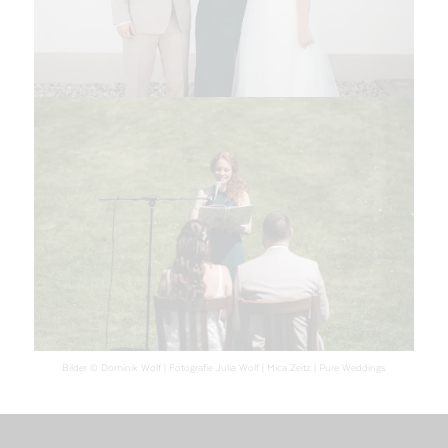
Bilder © Dominik Wolf | Fotografie Julia Wolf | Mica Zeitz | Pure Weddings