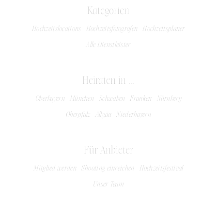
Kategorien
Hochzeitslocations
Hochzeitsfotografen
Hochzeitsplaner
Alle Dienstleister
Heiraten in ...
Oberbayern
München
Schwaben
Franken
Nürnberg
Oberpfalz
Allgäu
Niederbayern
Für Anbieter
Mitglied werden
Shooting einreichen
Hochzeitsfestival
Unser Team