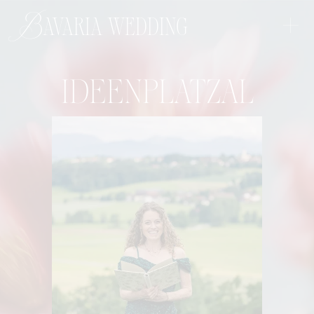
+
Bavaria wedding
IDEENPLATZAL